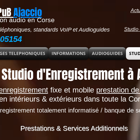
PuB
Ajaccio
Actu
ion audio en Corse
éphoniques, standards VoIP et Audioguides
Studio 
605154
GES TELEPHONIQUES
INFORMATIONS
AUDIOGUIDES
STUD
Studio d'Enregistrement à A
'enregistrement
fixe et mobile
prestation de
en intérieurs & extérieurs dans toute la Cor
nregistrement
totalement informatisé / banque de s
Prestations & Services Additionnels