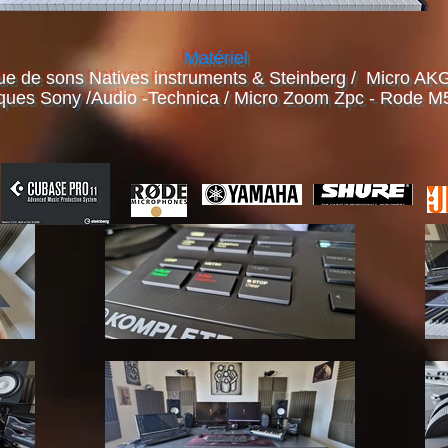
Matériel
de sons Natives instruments & Steinberg / Micro AKG /
ues Sony /Audio -Technica / Micro Zoom Zpc - Rode M5