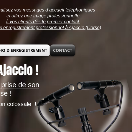
alisez vos messages d’accueil téléphoniques
et offrez une
image professionnelle
à vos clients dès le premier contact.
d'enregistrement professionnel à Ajaccio (Corse)
IO D'ENREGISTREMENT
CONTACT
jaccio !
 prise de son
se !
on colossale !