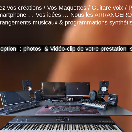
z vos créations / Vos Maquettes / Guitare voix / P
Smartphone … Vos idées … Nous les ARRANGERONS
rangements musicaux & programmations synthéti
ption : photos & Vidéo-clip de votre prestation s