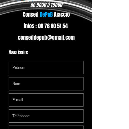
de 9h30 à 19h00
​Conseil
DePuB
Ajaccio
infos :
06 76 60 51 54
conseildepub@gmail.com
Nous écrire