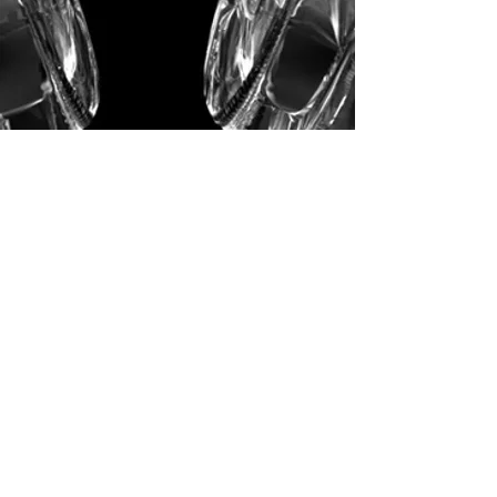
Studio d'enregistrement spécialisé dans les Messages d'accueil
téléphoniques et Audioguides professionnels
pour les entreprises - collectivités et circuits maritimes en Corse.
Ajaccio - Bastia - Corte - Porto-Vecchio - Sartène - Propriano -