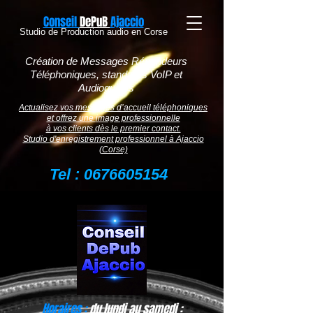
​Conseil
DePuB
Ajaccio
Studio de Production audio en Corse
Création de Messages Répondeurs
Téléphoniques, standards VoIP et
Audioguides
Actualisez vos messages d’accueil téléphoniques
et offrez une
image professionnelle
à vos clients dès le premier contact.
Studio d'enregistrement professionnel à Ajaccio
(Corse)
Tel :
0676605154
Horaires :
du lundi au samedi :